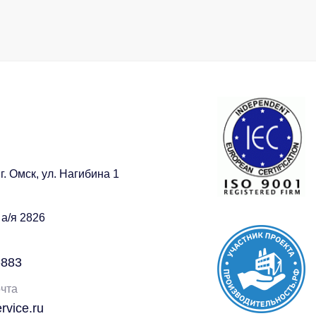
г. Омск, ул. Нагибина 1
 а/я 2826
-883
чта
vice.ru