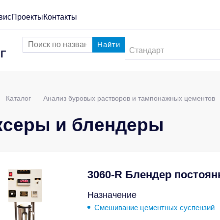
вис
Проекты
Контакты
Найти
Стандарт
Г
Каталог
Анализ буровых растворов и тампонажных цементов
серы и блендеры
3060-R Блендер постоян
Назначение
Cмешивание цементных суспензий