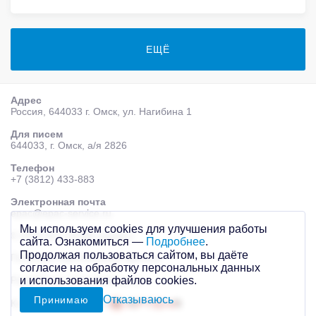
ЕЩЁ
Адрес
Россия, 644033 г. Омск, ул. Нагибина 1
Для писем
644033, г. Омск, а/я 2826
Телефон
+7 (3812) 433-883
Электронная почта
epac@epac-service.ru
Мы используем cookies для улучшения работы
© 2026 AО «ЭПАК-сервис»
сайта. Ознакомиться —
Подробнее
.
Продолжая пользоваться сайтом, вы даёте
Политика персональных данных
согласие на обработку персональных данных
Разработка сайта
Mahogany
и использования файлов cookies.
Отказываюсь
Принимаю
Контекстная реклама