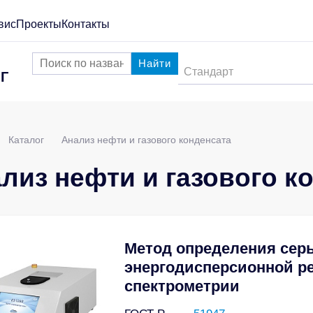
вис
Проекты
Контакты
Найти
Стандарт
Г
Каталог
Анализ нефти и газового конденсата
лиз нефти и газового к
Метод определения сер
энергодисперсионной р
спектрометрии