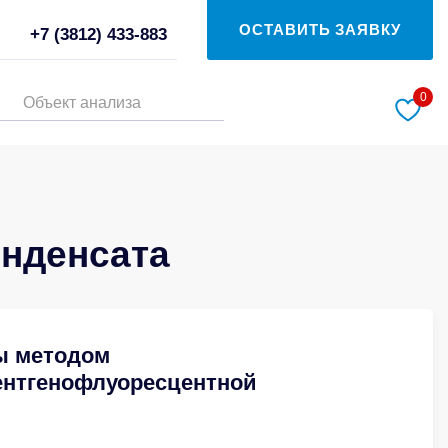
ОСТАВИТЬ ЗАЯВКУ
+7 (3812) 433-883
0
Объект анализа
онденсата
ы методом
ентгенофлуоресцентной