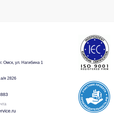
г. Омск, ул. Нагибина 1
 а/я 2826
-883
чта
vice.ru