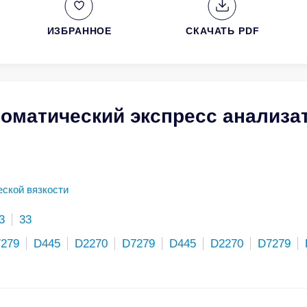
ИЗБРАННОЕ
СКАЧАТЬ PDF
томатический экспресс анализа
ской вязкости
3
33
279
D445
D2270
D7279
D445
D2270
D7279