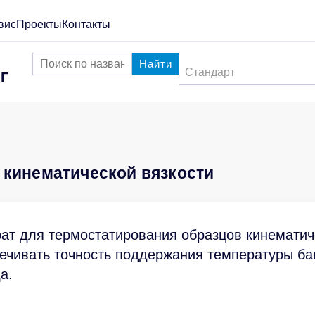
вис
Проекты
Контакты
Найти
Стандарт
Г
 кинематической вязкости
ат для термостатирования образцов кинематич
ечивать точность поддержания температуры бан
а.