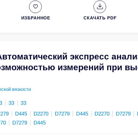
ИЗБРАННОЕ
СКАЧАТЬ PDF
Автоматический экспресс анали
возможностью измерений при вы
ской вязкости
3
33
33
279
D445
D2270
D7279
D445
D2270
D7279
270
D7279
D445