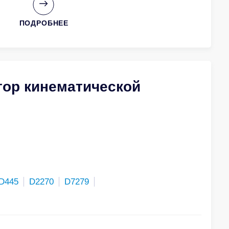
ПОДРОБНЕЕ
тор кинематической
D445
D2270
D7279