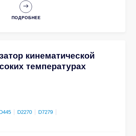
ПОДРОБНЕЕ
затор кинематической
соких температурах
D445
D2270
D7279