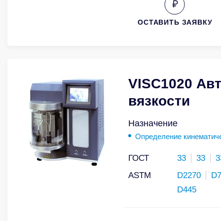
ОСТАВИТЬ ЗАЯВКУ
VISC1020 Ав
вязкости
Назначение
Определение кинематиче
ГОСТ
33
33
3
ASTM
D2270
D7
D445