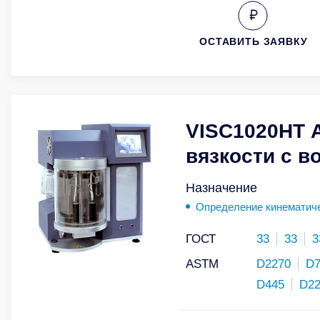
ОСТАВИТЬ ЗАЯВКУ
VISC1020HT 
вязкости с 
Назначение
Определение кинематиче
ГОСТ
33
33
3
ASTM
D2270
D7
D445
D2