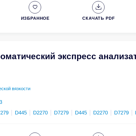
ИЗБРАННОЕ
СКАЧАТЬ PDF
томатический экспресс анализа
ской вязкости
3
279
D445
D2270
D7279
D445
D2270
D7279