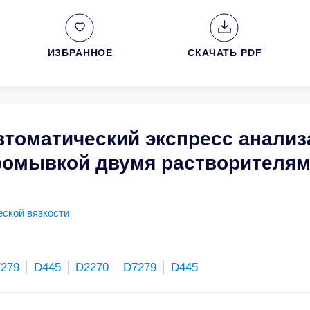
ИЗБРАННОЕ
СКАЧАТЬ PDF
втоматический экспресс анализ
промывкой двумя растворителя
ской вязкости
279
D445
D2270
D7279
D445